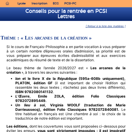
Lycée
Inscription
ECG
PCSI-PC
Conseils pour la rentrée en PCSI
Lettres
[ Retour à la liste des matières ]
Thème : « Les arcanes de la création »
Si le cours de Français-Philosophie a en partie vocation à vous préparer
à un certain nombre d’épreuves orales d’admission, sa priorité est de
vous préparer aux épreuves écrites d’admissibilité et aux exercices
académiques du résumé de texte et de la dissertation.
Le beau thème de l’année 2026/2027 est «
Les arcanes de la
création
», à travers les œuvres suivantes :
Ion
et le livre X de la
République
(595a-608b uniquement),
PLATON, édition GF
(il est important de choisir l’édition qui
rassemble les deux textes ; n’achetez pas deux livres différents),
ISBN 9782080141132
.
L’Œuvre
, Emile ZOLA, édition Folio Classiques
9782072895449.
Un lieu à soi
, Virginia WOOLF (traduction de Marie
Darrieussecq), édition Folio Classiques 9782072840081.
Le
titre habituel en français est
Une chambre à soi
: le choix de la
traductrice de notre édition est important.
Les éditions,
dont les couvertures vous sont proposées ci-dessous pour
éviter les erreurs,
vous sont strictement imposées : il est impératif