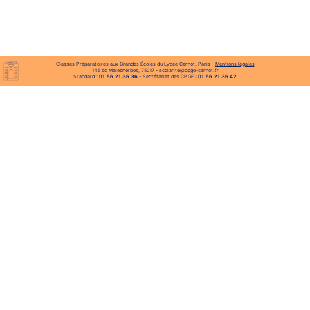
Classes Préparatoires aux Grandes Écoles du Lycée Carnot, Paris -
Mentions légales
145 bd Malesherbes, 75017 -
scolarite@cpge-carnot.fr
Standard :
01 56 21 36 36
- Secrétariat des CPGE :
01 56 21 36 42