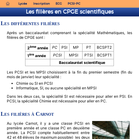
Lycée
Inscription
ECG
PCSI-PC
Les filières en CPGE scientifiques
Les différentes filières
Après un baccalauréat comprenant la spécialité Mathématiques, les
filières de CPGE sont :
ème
PC
PSI
MP
PT
BCSPT2
2
année
ère
PCSI
MPSI
PTSI
BCSPT1
1
année
Baccalauréat scientifique
Les PCSI et les MPSI choisissent à la fin du premier semestre (fin du
mois de janvier) leur spécialité :
Chimie ou SI en PCSI
Informatique, SI, ou aucune spécialité en MPSI
Dans les deux cas, la spécialité SI est nécessaire pour aller en PSI. En
PCSI, la spécialité Chimie est nécessaire pour aller en PC.
Les filières à Carnot
Au lycée Carnot, il y a une classe PCSI en
première année et une classe PC en deuxième
année. La PCSI compte habituellement entre
42 et 48 élèves (le maximum possible) les deux