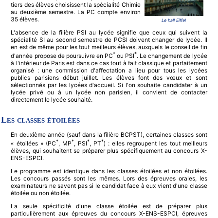
tiers des élèves choisissent la spécialité Chimie
au deuxième semestre. La PC compte environ
35 élèves.
Le hall Eiffel
L'absence de la filière PSI au lycée signifie que ceux qui suivent la
spécialité SI au second semestre de PCSI doivent changer de lycée. Il
en est de même pour les tout meilleurs élèves, auxquels le conseil de fin
*
*
d'année propose de poursuivre en PC
ou PSI
. Le changement de lycée
à l'intérieur de Paris est dans ce cas tout à fait classique et parfaitement
organisé : une commission d'affectation a lieu pour tous les lycées
publics parisiens début juillet. Les élèves font des vœux et sont
sélectionnés par les lycées d'accueil. Si l'on souhaite candidater à un
lycée privé ou à un lycée non parisien, il convient de contacter
directement le lycée souhaité.
Les classes étoilées
En deuxième année (sauf dans la filière BCPST), certaines classes sont
*
*
*
*
« étoilées » (PC
, MP
, PSI
, PT
) : elles regroupent les tout meilleurs
élèves, qui souhaitent se préparer plus spécifiquement au concours X-
ENS-ESPCI.
Le programme est identique dans les classes étoilées et non étoilées.
Les concours passés sont les mêmes. Lors des épreuves orales, les
examinateurs ne savent pas si le candidat face à eux vient d'une classe
étoilée ou non étoilée.
La seule spécificité d'une classe étoilée est de préparer plus
particulièrement aux épreuves du concours X-ENS-ESPCI, épreuves