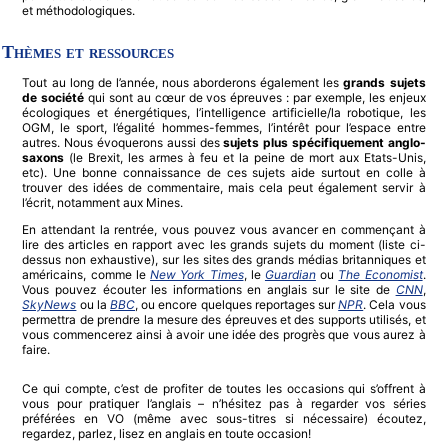
et méthodologiques.
Thèmes et ressources
Tout au long de l’année, nous aborderons également les
grands sujets
de société
qui sont au cœur de vos épreuves : par exemple, les enjeux
écologiques et énergétiques, l’intelligence artificielle/la robotique, les
OGM, le sport, l’égalité hommes-femmes, l’intérêt pour l’espace entre
autres. Nous évoquerons aussi des
sujets plus spécifiquement anglo-
saxons
(le Brexit, les armes à feu et la peine de mort aux Etats-Unis,
etc). Une bonne connaissance de ces sujets aide surtout en colle à
trouver des idées de commentaire, mais cela peut également servir à
l’écrit, notamment aux Mines.
En attendant la rentrée, vous pouvez vous avancer en commençant à
lire des articles en rapport avec les grands sujets du moment (liste ci-
dessus non exhaustive), sur les sites des grands médias britanniques et
américains, comme le
New York Times
, le
Guardian
ou
The Economist
.
Vous pouvez écouter les informations en anglais sur le site de
CNN
,
SkyNews
ou la
BBC
, ou encore quelques reportages sur
NPR
. Cela vous
permettra de prendre la mesure des épreuves et des supports utilisés, et
vous commencerez ainsi à avoir une idée des progrès que vous aurez à
faire.
Ce qui compte, c’est de profiter de toutes les occasions qui s’offrent à
vous pour pratiquer l’anglais – n’hésitez pas à regarder vos séries
préférées en VO (même avec sous-titres si nécessaire) écoutez,
regardez, parlez, lisez en anglais en toute occasion!