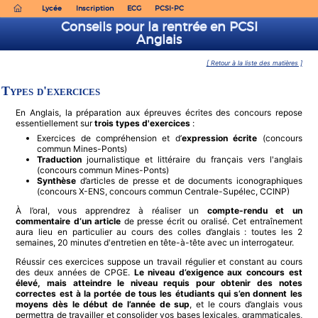
Lycée
Inscription
ECG
PCSI-PC
Conseils pour la rentrée en PCSI
Anglais
[ Retour à la liste des matières ]
Types d'exercices
En Anglais, la préparation aux épreuves écrites des concours repose
essentiellement sur
trois types d'exercices
:
Exercices de compréhension et d’
expression écrite
(concours
commun Mines-Ponts)
Traduction
journalistique et littéraire du français vers l'anglais
(concours commun Mines-Ponts)
Synthèse
d’articles de presse et de documents iconographiques
(concours X-ENS, concours commun Centrale-Supélec, CCINP)
À l’oral, vous apprendrez à réaliser un
compte-rendu et un
commentaire d’un article
de presse écrit ou oralisé. Cet entraînement
aura lieu en particulier au cours des colles d’anglais : toutes les 2
semaines, 20 minutes d'entretien en tête-à-tête avec un interrogateur.
Réussir ces exercices suppose un travail régulier et constant au cours
des deux années de CPGE.
Le niveau d’exigence aux concours est
élevé, mais atteindre le niveau requis pour obtenir des notes
correctes est à la portée de tous les étudiants qui s’en donnent les
moyens dès le début de l’année de sup
, et le cours d’anglais vous
permettra de travailler et consolider vos bases lexicales, grammaticales,