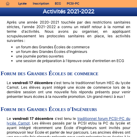
Lycée
Inscription
ECG
PCSI-PC
Activités 2021-2022
Après une année 2020-2021 touchée par des restrictions sanitaires
strictes, l'année 2021-2022 a connu un relatif retour à la normal en
terme d'activités. Nous avons pu organiser, en appliquant
scrupuleusement les protocoles sanitaires en place, les activités
suivantes :
un forum des Grandes Écoles de commerce
un forum des Grandes Écoles d'Ingénieurs
une journée portes ouvertes
une session de préparation à l'épreuve orale d'entretien en ECG
Forum des Grandes Écoles de commerce
Le
vendredi 17 décembre
s'est tenu le traditionnel forum HEC du lycée
Carnot. Les élèves ayant intégré une école de commerce lors de la
dernière session ont une nouvelle fois répondu présents pour venir
présenter leurs écoles à la nouvelle promotion. Un grand merci à eux !
Forum des Grandes Écoles d'Ingénieurs
Le
vendredi 17 décembre
s'est tenu le
traditionnel forum PCSI-PC du
lycée Carnot
. Les élèves passés par la PCSI et/ou la PC du lycée et
ayant intégré récemment une École d'Ingénieurs sont invités pour
promouvoir leur École et parler de leur parcours. Les ancines élèves ont
une nouvelle fois répondu présents pour venir présenter leurs écoles à la